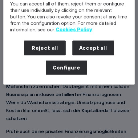
You can accept all of them, reject them or configure
verlangt einen anderen Finanzierungsansatz. Das
their use individually by clicking on the relevant
Wissen, wann und wie du diese Ressourcen anzapfst,
button. You can also revoke your consent at any time
kann den Unterschied zwischen Erfolg und Stillstand
from the configuration option. For more detailed
machen.
information, see our
Cookies Policy
Funding-Bedarf realistisch
Reject all
Accept all
einschätzen
Configure
Bevor du Funding suchst, musst du wissen, wie viel
Kapital dein Startup wirklich braucht, um den nächsten
Meilenstein zu erreichen. Das beginnt mit einem soliden
Businessplan inklusive detaillierter Finanzprognosen.
Wenn du Wachstumsstrategie, Umsatzprognose und
Kosten klar umreißt, lässt sich der Kapitalbedarf präzise
schätzen.
Prüfe auch deine privaten Finanzierungsmöglichkeiten