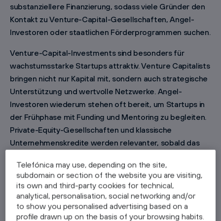
substanziellere Finanzierung, sodass viele Gründer den
Kontakt zu Venture-Capital-Gesellschaften, Angel-
Investoren oder staatlichen Förderprogrammen suchen.
Venture-Capital-Investments sind besonders für
wachstumsstarke Startups attraktiv. Venture Capitalists
bringen nicht nur Kapital mit, sondern auch strategische
Unterstützung und wertvolle Netzwerke. Angel-
Investoren wiederum stehen oft bereit, um Startups in
der Frühphase mit Funding und Mentoring zu begleiten.
Private-Equity-Gesellschaften und klassische
Unternehmenskredite werden relevanter, sobald das
Startup gereift ist und größere Summen braucht, um zu
Telefónica may use, depending on the site,
skalieren.
subdomain or section of the website you are visiting,
its own and third-party cookies for technical,
Wer die Bandbreite der Funding-Optionen kennt, von
analytical, personalisation, social networking and/or
privatem Kapital bis zu institutionellen Investments, hat
to show you personalised advertising based on a
als Gründer einen klaren Vorteil. Jede Wachstumsphase
profile drawn up on the basis of your browsing habits.